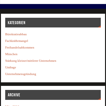
KATEGORIEN
Bürokratieabbau
Fachkräftemangel
Freihandelsabkommen
München
Stärkung kleiner/mittlerer Unternehmen
Umfrage
Unternehmensgründung
ARCHIVE