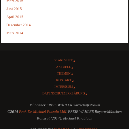
März 2016
Juni 2015
April 2015
Dezember 2014
März 2014
STARTSEITE
AKTUELL
THEMEN
KONTAKT
IMPRESSUM
DATENSCHUTZERKLÄRUNG
Münchner FREIE WÄHLER Wirtschaftsforum
C2014
Prof. Dr. Michael Piazolo MdL
FREIE WÄHLER Bayern/München
Konzept (2014): Michael Knoblach