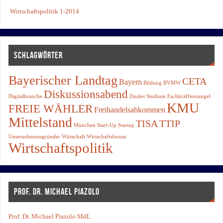
Wirtschaftspolitik 1-2014
SCHLAGWÖRTER
Bayerischer Landtag
CETA
Bayern
Bildung
BVMW
Diskussionsabend
Digitalbranche
Duales Studium
Fachkräfftemangel
KMU
FREIE WÄHLER
Freihandelsabkommen
Mittelstand
TISA
TTIP
München
Start-Up
Startup
Unternehmensgründer
Wirtschaft
Wirtschaftsforum
Wirtschaftspolitik
PROF. DR. MICHAEL PIAZOLO
Prof. Dr. Michael Piazolo MdL